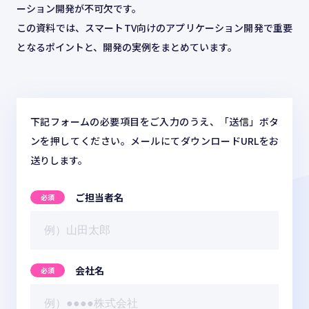
お役立ち情報
ーション開発が不可欠です。
この資料では、スマートTV向けのアプリケーション開発で重要
となるポイントと、開発の実例をまとめています。
ABOUT US
事業紹介
下記フォームの必要項目をご入力のうえ、「送信」ボタ
資料請求・お問い合わせ
ンを押してください。メールにてダウンロードURLをお
送りします。
ご担当者名
03-6439-3770
会社名