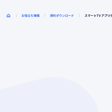
ただし、以下の場合を除きます。
(1) 法令に基づく場合
お役立ち情報
資料ダウンロード
スマートTV アプリ
(2) 人の生命、身体又は財産の保護のために必要がある場
合であって、本人の同意を得ることが困難であるとき
(3) 公衆衛生の向上又は児童の健全な育成の推進のために
特に必要がある場合であって、本人の同意を得ることが
困難であるとき
(4) 国の機関若しくは地方公共団体又はその委託を受けた
者が法令の定める事務を遂行することに対して協力する
必要がある場合であって、本人の同意を得ることによっ
て当該事務の遂行に支障を及ぼすおそれがあるとき
個人情報の外部への委託
業務の円滑な遂行のため、お預かりした個人情報を外部
に委託することがあります。委託先につきましては、当
社が定めた基準を満たす者を選定し、委託した個人情報
の取り扱いについて管理、監督を行ってまいります。
個人情報に関するお問い合わせについて
当社では、個人情報に関する相談及び苦情の申出、及び