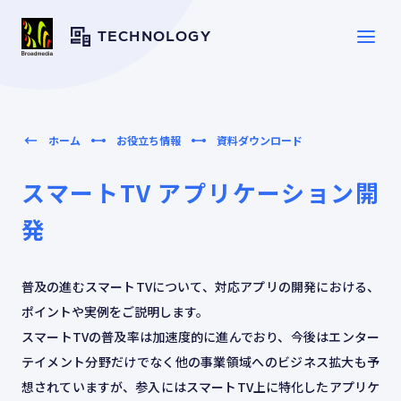
TECHNOLOGY
SERVICE
サービス一覧
ホーム
お役立ち情報
資料ダウンロード
スマートTV アプリケーション開
SOLUTION
ソリューション
発
CASE
導入事例
普及の進むスマートTVについて、対応アプリの開発における、
ポイントや実例をご説明します。
TOPICS
スマートTVの普及率は加速度的に進んでおり、今後はエンター
トピックス
テイメント分野だけでなく他の事業領域へのビジネス拡大も予
想されていますが、参入にはスマートTV上に特化したアプリケ
RESOURCES