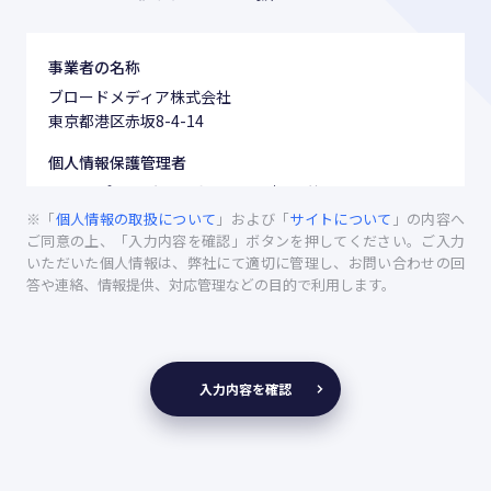
事業者の名称
ブロードメディア株式会社
東京都港区赤坂8-4-14
個人情報保護管理者
チーフ プライバシー オフィサー 押尾 英明
※「
個人情報の取扱について
」および「
サイトについて
」の内容へ
利用目的
ご同意の上、「入力内容を確認」ボタンを押してください。ご入力
いただいた個人情報は、弊社にて適切に管理し、お問い合わせの回
(1) いただいたご意見・お問い合わせ・ご要望に対し、回
答や連絡、情報提供、対応管理などの目的で利用します。
答、各種資料送付など適切に対応するため
(2) いただいたお問い合わせ及びサービスの改善等のため
の分析を行うため
(3) 再度ご連絡いただいた際に、必要に応じてご本人であ
る旨の確認を行うため
入力内容を確認
個人情報の第三者への提供
お預かりした個人情報につきましては、ご同意いただい
た範囲を超えて第三者に提供することはいたしません。