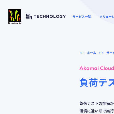
サービス一覧
ソリュー
TECHNOLOGY
ホーム
サー
ウェブサイトの高速化とセ
資料ダウンロード
キュリティー向上
Akamai Cloud
負荷テ
映像や大容量ファイルの配
セキュリテ
配信・CDN
信
負荷テストの準備か
環境に近い形で実行