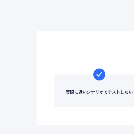
ネットワーク・Wi-Fi構築
CMオンライ
開発
SDDのサー
実際に近いシナリオでテストしたい