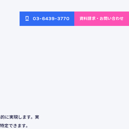
資料請求・お問い合わせ
03-6439-3770
へのアク
ネットワーク・無線LAN環
イブ
ブログ
境の構築と改善
配信ソリ
AI画像解析によるECサイト
ECサイト向けAIソリューション
の運営効率化
感的に実現します。実
特定できます。