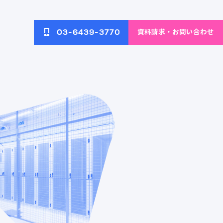
資料請求・お問い合わせ
03-6439-3770
へのアク
ネットワーク・無線LAN環
イブ
ブログ
境の構築と改善
配信ソリ
AI画像解析によるECサイト
ECサイト向けAIソリューション
の運営効率化