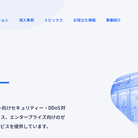
ション
導入事例
トピックス
お役立ち情報
事業紹介
リモートワークの高速化と
クラウドサービス
解説動画
ウェビナーアーカ
セキュリティー向上
セス高速化
ー
デジタルシネマ・映画館向
クラウドゲームの
ィー
グローバル SD-WAN
けの運用効率化
ューション
ト向けセキュリティー・DDoS対
ビス、エンタープライズ向けのゼ
ービスを提供しています。