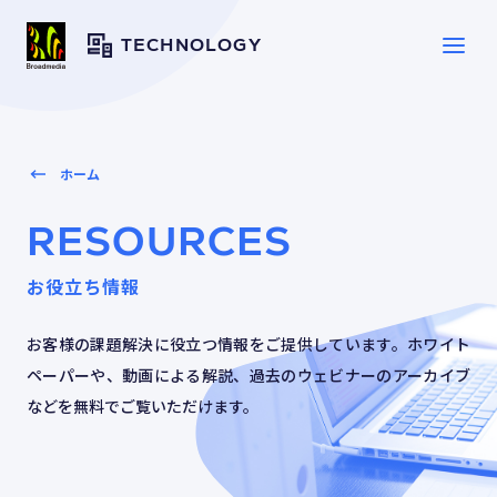
TECHNOLOGY
SERVICE
サービス一覧
ホーム
SOLUTION
RESOURCES
ソリューション
お役立ち情報
CASE
導入事例
お客様の課題解決に役立つ情報をご提供しています。ホワイト
ペーパーや、動画による解説、過去のウェビナーのアーカイブ
などを無料でご覧いただけます。
TOPICS
トピックス
RESOURCES