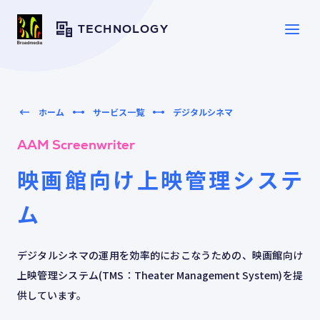
TECHNOLOGY
SERVICE
サービス一覧
ホーム
サービス一覧
デジタルシネマ
AAM Screenwriter
SOLUTION
ソリューション
映画館向け上映管理システ
ム
CASE
導入事例
デジタルシネマの運用を効率的におこなうための、映画館向け
TOPICS
トピックス
上映管理システム(TMS：Theater Management System)を提
供しています。
RESOURCES