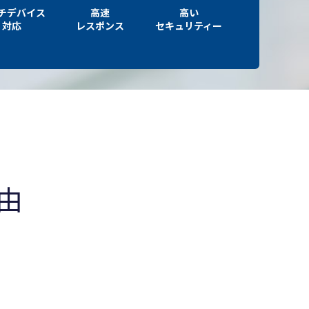
チデバイス
高速
高い
対応
レスポンス
セキュリティー
由