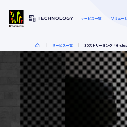
サービス一覧
ソリュー
TECHNOLOGY
サービス一覧
3Dストリーミング「G-clust
ウェブサイトの高速化とセ
資料ダウンロード
キュリティー向上
映像や大容量ファイルの配
セキュリテ
配信・CDN
信