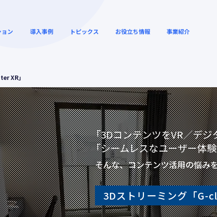
ション
導入事例
トピックス
お役立ち情報
事業紹介
er XR」
リモートワークの高速化と
クラウドサービス
解説動画
ウェビナーアーカ
セキュリティー向上
セス高速化
「3DコンテンツをVR／デ
「シームレスなユーザー体験
デジタルシネマ・映画館向
クラウドゲームの
ィー
グローバル SD-WAN
そんな、コンテンツ活用の悩み
けの運用効率化
ューション
3Dストリーミング「G-clu