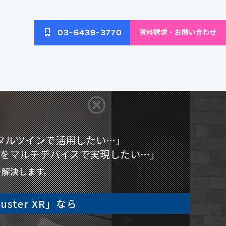
資料請求・お問い合わせ
03-6439-3770
へのアク
ネットワーク・無線LAN環
イブ
ブログ
境の構築と改善
ジタルツインで活用したい…」
をマルチデバイスで実現したい…」
配信ソリ
AI画像解析によるECサイト
ECサイト向けAIソリューション
を解決します。
の運営効率化
ster XR」なら