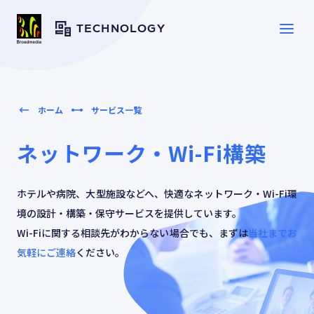
TECHNOLOGY
SERVICE
サービス一覧
ホーム
サービス一覧
ネットワーク・Wi-Fi構築
SOLUTION
ソリューション
ホテルや病院、大型施設などへ、快適なネットワーク・Wi-Fi環
CASE
境の設計・構築・保守サービスを提供しています。
導入事例
Wi-Fiに関する相談先がわからない場合でも、まずは
当社までお
気軽にご連絡
ください。
TOPICS
トピックス
RESOURCES