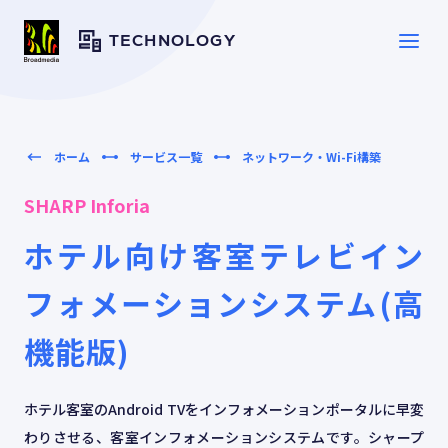
TECHNOLOGY
SERVICE
サービス一覧
ホーム
サービス一覧
ネットワーク・Wi-Fi構築
SHARP Inforia
SOLUTION
ソリューション
ホテル向け客室テレビイン
CASE
フォメーションシステム(高
導入事例
機能版)
TOPICS
トピックス
ホテル客室のAndroid TVをインフォメーションポータルに早変
わりさせる、客室インフォメーションシステムです。シャープ
RESOURCES