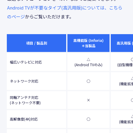
Android TVが不要なタイプ(高汎用版)については、こちら
のページ
からご覧いただけます。
高機能版 (Inforia)
項目 / 製品別
高汎用版 (
＊当製品
△
幅広いテレビに対応
(Android TVのみ)
(旧型機種
ネットワーク対応
○
(機能拡
同軸アンテナ対応
×
(ネットワーク不要)
高解像度(4K)対応
○
(機能拡