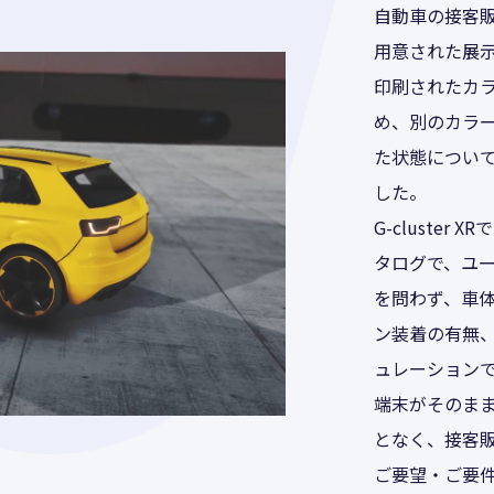
自動車の接客
用意された展
印刷されたカ
め、別のカラ
た状態につい
した。
G-cluste
タログで、ユ
を問わず、車
ン装着の有無
ュレーション
端末がそのま
となく、接客
ご要望・ご要