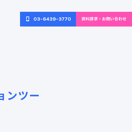
資料請求・お問い合わせ
03-6439-3770
へのアク
ネットワーク・無線LAN環
イブ
ブログ
境の構築と改善
ョンツー
配信ソリ
AI画像解析によるECサイト
ECサイト向けAIソリューション
の運営効率化