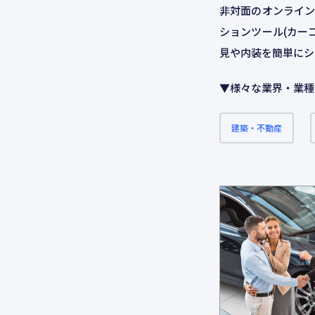
非対面のオンライン
ションツール(カー
ネットワーク・Wi-Fi構築
CMオンライ
見や内装を簡単にシ
▼様々な業界・業種
建築・不動産
開発
SDDのサー