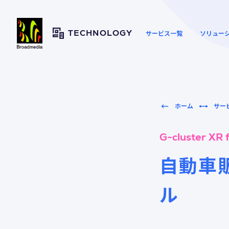
サービス一覧
ソリュー
TECHNOLOGY
ホーム
サー
ウェブサイトの高速化とセ
資料ダウンロード
キュリティー向上
G-cluster XR 
自動車
映像や大容量ファイルの配
セキュリテ
配信・CDN
信
ル