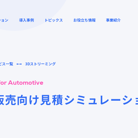
ション
導入事例
トピックス
お役立ち情報
事業紹介
ビス一覧
3Dストリーミング
リモートワークの高速化と
クラウドサービス
解説動画
ウェビナーアーカ
セキュリティー向上
セス高速化
for Automotive
販売向け見積シミュレーシ
デジタルシネマ・映画館向
クラウドゲームの
ィー
グローバル SD-WAN
けの運用効率化
ューション