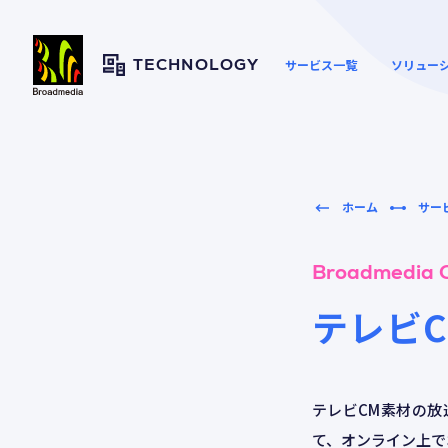
サービス一覧
ソリュー
TECHNOLOGY
ホーム
サー
ウェブサイトの高速化とセ
資料ダウンロード
キュリティー向上
Broadmedia 
テレビ
映像や大容量ファイルの配
セキュリテ
配信・CDN
信
テレビCM素材の放
て、オンライン上で