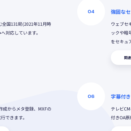
強固なセ
国131局(2021年11月時
ウェブセ
みへ対応しています。
ックや暗
をセキュ
関連
字幕付き
作成からメタ登録、MXFの
テレビC
代行できます。
付きOA