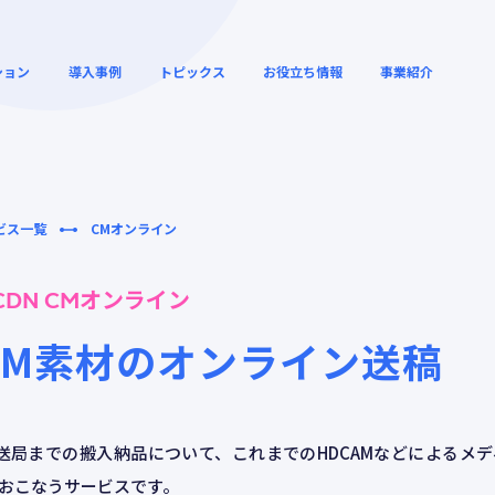
ション
導入事例
トピックス
お役立ち情報
事業紹介
ビス一覧
CMオンライン
リモートワークの高速化と
クラウドサービス
解説動画
ウェビナーアーカ
セキュリティー向上
セス高速化
オンライン
CDN CM
CM素材のオンライン送稿
デジタルシネマ・映画館向
クラウドゲームの
ィー
グローバル SD-WAN
けの運用効率化
ューション
送局までの搬入納品について、これまでのHDCAMなどによるメ
おこなうサービスです。