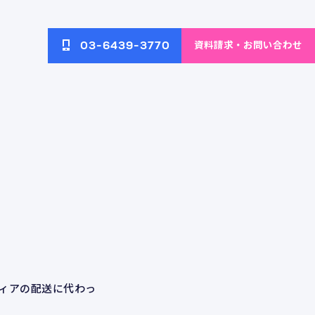
資料請求・お問い合わせ
03-6439-3770
へのアク
ネットワーク・無線LAN環
イブ
ブログ
境の構築と改善
配信ソリ
AI画像解析によるECサイト
ECサイト向けAIソリューション
の運営効率化
ディアの配送に代わっ