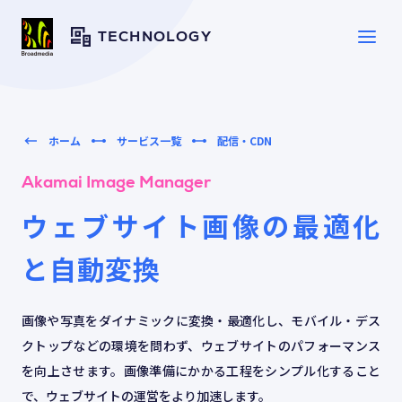
TECHNOLOGY
SERVICE
サービス一覧
ホーム
サービス一覧
配信・CDN
Akamai Image Manager
SOLUTION
ソリューション
ウェブサイト画像の最適化
と自動変換
CASE
導入事例
画像や写真をダイナミックに変換・最適化し、モバイル・デス
TOPICS
トピックス
クトップなどの環境を問わず、ウェブサイトのパフォーマンス
を向上させます。画像準備にかかる工程をシンプル化すること
で、ウェブサイトの運営をより加速します。
RESOURCES