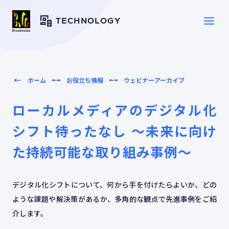
TECHNOLOGY
SERVICE
サービス一覧
ホーム
お役立ち情報
ウェビナーアーカイブ
ローカルメディアのデジタル化
SOLUTION
ソリューション
シフト待ったなし ～未来に向け
た持続可能な取り組み事例～
CASE
導入事例
デジタル化シフトについて、何から手を付けたらよいか、どの
TOPICS
トピックス
ような課題や解決策があるか、多角的な観点で先進事例をご紹
介します。
RESOURCES