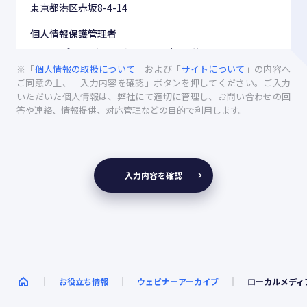
東京都港区赤坂8-4-14
個人情報保護管理者
チーフ プライバシー オフィサー 押尾 英明
※「
個人情報の取扱について
」および「
サイトについて
」の内容へ
利用目的
ご同意の上、「入力内容を確認」ボタンを押してください。ご入力
いただいた個人情報は、弊社にて適切に管理し、お問い合わせの回
(1) いただいたご意見・お問い合わせ・ご要望に対し、回
答や連絡、情報提供、対応管理などの目的で利用します。
答、各種資料送付など適切に対応するため
(2) いただいたお問い合わせ及びサービスの改善等のため
の分析を行うため
(3) 再度ご連絡いただいた際に、必要に応じてご本人であ
る旨の確認を行うため
入力内容を確認
個人情報の第三者への提供
お預かりした個人情報につきましては、ご同意いただい
た範囲を超えて第三者に提供することはいたしません。
ただし、以下の場合を除きます。
(1) 法令に基づく場合
お役立ち情報
ウェビナーアーカイブ
ローカルメディ
(2) 人の生命、身体又は財産の保護のために必要がある場
合であって、本人の同意を得ることが困難であるとき