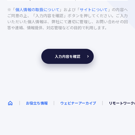
チーフ プライバシー オフィサー 押尾 英明
※「
個人情報の取扱について
」および「
サイトについて
」の内容へ
利用目的
ご同意の上、「入力内容を確認」ボタンを押してください。ご入力
いただいた個人情報は、弊社にて適切に管理し、お問い合わせの回
(1) いただいたご意見・お問い合わせ・ご要望に対し、回
答や連絡、情報提供、対応管理などの目的で利用します。
答、各種資料送付など適切に対応するため
(2) いただいたお問い合わせ及びサービスの改善等のため
の分析を行うため
(3) 再度ご連絡いただいた際に、必要に応じてご本人であ
る旨の確認を行うため
入力内容を確認
個人情報の第三者への提供
お預かりした個人情報につきましては、ご同意いただい
た範囲を超えて第三者に提供することはいたしません。
ただし、以下の場合を除きます。
(1) 法令に基づく場合
お役立ち情報
ウェビナーアーカイブ
リモートワーク
(2) 人の生命、身体又は財産の保護のために必要がある場
合であって、本人の同意を得ることが困難であるとき
(3) 公衆衛生の向上又は児童の健全な育成の推進のために
特に必要がある場合であって、本人の同意を得ることが
困難であるとき