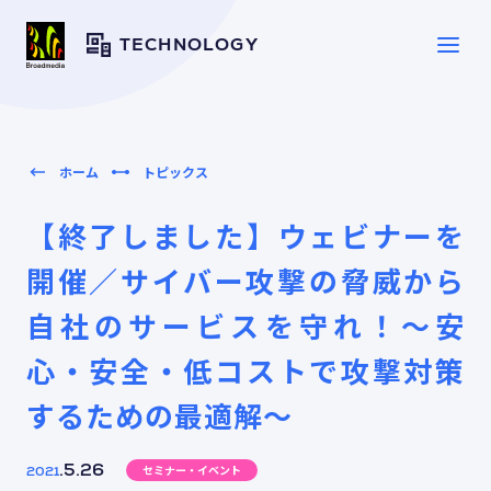
TECHNOLOGY
SERVICE
サービス一覧
ホーム
トピックス
【終了しました】ウェビナーを
SOLUTION
ソリューション
開催／サイバー攻撃の脅威から
自社のサービスを守れ！～安
CASE
導入事例
心・安全・低コストで攻撃対策
TOPICS
するための最適解～
トピックス
セミナー・イベント
.5.26
2021
RESOURCES