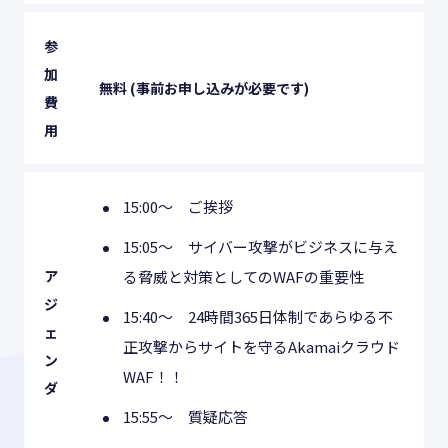
参
加
無料 (事前お申し込みが必要です)
費
用
15:00〜 ご挨拶
15:05〜 サイバー攻撃がビジネスに与え
ア
る脅威と対策としてのWAFの重要性
ジ
15:40〜 24時間365日体制であらゆる不
ェ
正攻撃からサイトを守るAkamaiクラウド
ン
WAF！！
ダ
15:55〜 質疑応答