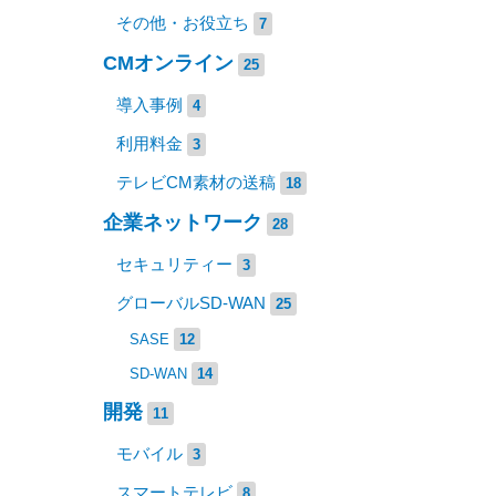
その他・お役立ち
7
CMオンライン
25
導入事例
4
利用料金
3
テレビCM素材の送稿
18
企業ネットワーク
28
セキュリティー
3
グローバルSD-WAN
25
SASE
12
SD-WAN
14
開発
11
モバイル
3
スマートテレビ
8