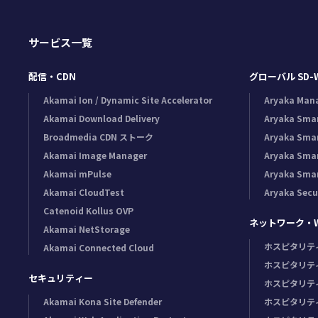
サービス一覧
配信・CDN
グローバル SD-
Akamai Ion / Dynamic Site Accelerator
Aryaka Man
Akamai Download Delivery
Aryaka Sma
Broadmedia CDN ストーク
Aryaka Sma
Akamai Image Manager
Aryaka Sma
Akamai mPulse
Aryaka Sma
Akamai CloudTest
Aryaka Secu
Catenoid Kollus OVP
ネットワーク・Wi
Akamai NetStorage
ホスピタリテ
Akamai Connected Cloud
ホスピタリテ
セキュリティー
ホスピタリテ
Akamai Kona Site Defender
ホスピタリテ