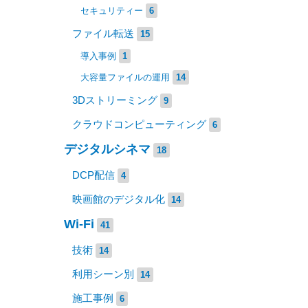
セキュリティー
6
ファイル転送
15
導入事例
1
大容量ファイルの運用
14
3Dストリーミング
9
クラウドコンピューティング
6
デジタルシネマ
18
DCP配信
4
映画館のデジタル化
14
Wi-Fi
41
技術
14
利用シーン別
14
施工事例
6