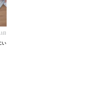
11日
にい