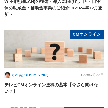
Wi-Fi(無線LAN)の整備・導入に向けた、国・自治
体の助成金・補助金事業のご紹介 ＜2024年12月更
新＞
CMオンライン
2022年7月22日
鈴木 英介 (Eisuke Suzuki)
テレビCMオンライン送稿の基本【今さら聞けな
い？】