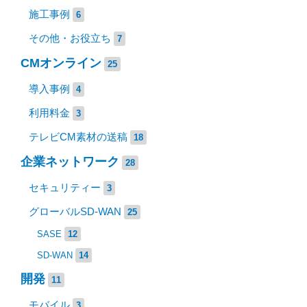
施工事例
6
その他・お役立ち
7
CMオンライン
25
導入事例
4
利用料金
3
テレビCM素材の送稿
18
企業ネットワーク
28
セキュリティー
3
グローバルSD-WAN
25
SASE
12
SD-WAN
14
開発
11
モバイル
3