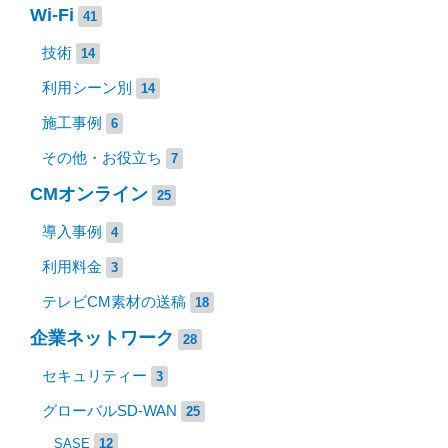
Wi-Fi
41
技術
14
利用シーン別
14
施工事例
6
その他・お役立ち
7
CMオンライン
25
導入事例
4
利用料金
3
テレビCM素材の送稿
18
企業ネットワーク
28
セキュリティー
3
グローバルSD-WAN
25
SASE
12