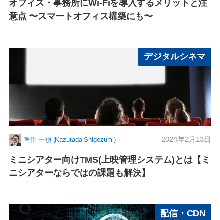
オフィス・事務所にWi-Fiを導入するメリットと注
意点 〜スマートオフィス構築にも〜
デジタルシネマ
2024年2月13日
重住 一禎 (Kazutada Shigezumi)
ミニシアター向けTMS(上映管理システム)とは【ミ
ニシアターならではの課題も解決】
配信・CDN