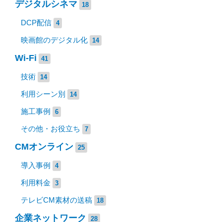
デジタルシネマ
18
DCP配信
4
映画館のデジタル化
14
Wi-Fi
41
技術
14
利用シーン別
14
施工事例
6
その他・お役立ち
7
CMオンライン
25
導入事例
4
利用料金
3
テレビCM素材の送稿
18
企業ネットワーク
28