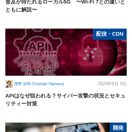
普及が待たれるローカル5G 〜Wi-Fi 7との違いと
ともに解説〜
配信・CDN
2024年8月 9日
濱野 吉明 (Yoshiaki Hamano)
APIはなぜ狙われる？サイバー攻撃の状況とセキュ
リティー対策
開発