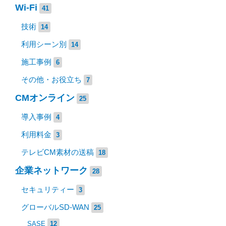
Wi-Fi
41
技術
14
利用シーン別
14
施工事例
6
その他・お役立ち
7
CMオンライン
25
導入事例
4
利用料金
3
テレビCM素材の送稿
18
企業ネットワーク
28
セキュリティー
3
グローバルSD-WAN
25
SASE
12