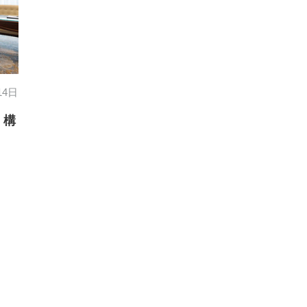
14日
・構