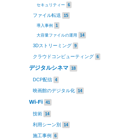
セキュリティー
6
ファイル転送
15
導入事例
1
大容量ファイルの運用
14
3Dストリーミング
9
クラウドコンピューティング
6
デジタルシネマ
18
DCP配信
4
映画館のデジタル化
14
Wi-Fi
41
技術
14
利用シーン別
14
施工事例
6