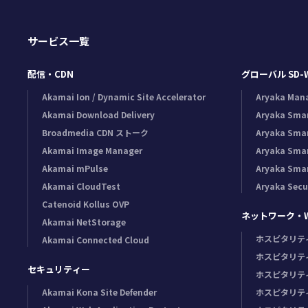
サービス一覧
配信・CDN
グローバル SD-
Akamai Ion / Dynamic Site Accelerator
Aryaka Man
Akamai Download Delivery
Aryaka Sma
Broadmedia CDN ストーク
Aryaka Sma
Akamai Image Manager
Aryaka Sma
Akamai mPulse
Aryaka Sma
Akamai CloudTest
Aryaka Secu
Catenoid Kollus OVP
ネットワーク・Wi
Akamai NetStorage
ホスピタリテ
Akamai Connected Cloud
ホスピタリテ
セキュリティー
ホスピタリテ
Akamai Kona Site Defender
ホスピタリテ