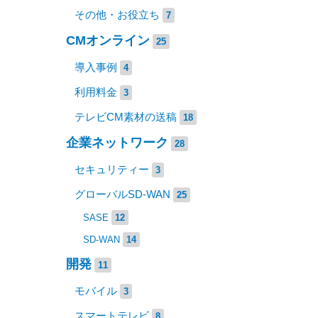
その他・お役立ち
7
CMオンライン
25
導入事例
4
利用料金
3
テレビCM素材の送稿
18
企業ネットワーク
28
セキュリティー
3
グローバルSD-WAN
25
SASE
12
SD-WAN
14
開発
11
モバイル
3
スマートテレビ
8