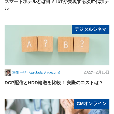
スマートホテルとは何？ IoTが実現する次世代ホテ
ル
デジタルシネマ
2022年2月15日
重住 一禎 (Kazutada Shigezumi)
DCP配信とHDD輸送を比較！ 実際のコストは？
CMオンライン