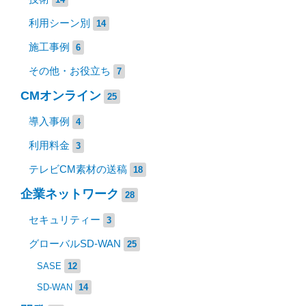
利用シーン別
14
施工事例
6
その他・お役立ち
7
CMオンライン
25
導入事例
4
利用料金
3
テレビCM素材の送稿
18
企業ネットワーク
28
セキュリティー
3
グローバルSD-WAN
25
SASE
12
SD-WAN
14