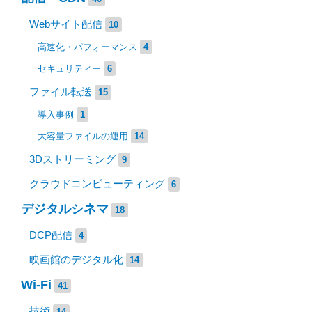
Webサイト配信
10
高速化・パフォーマンス
4
セキュリティー
6
ファイル転送
15
導入事例
1
大容量ファイルの運用
14
3Dストリーミング
9
クラウドコンピューティング
6
デジタルシネマ
18
DCP配信
4
映画館のデジタル化
14
Wi-Fi
41
技術
14