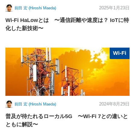
2025年1月23日
前田 宏 (Hiroshi Maeda)
Wi-Fi HaLowとは 〜通信距離や速度は？ IoTに特
化した新技術〜
Wi-Fi
2024年8月29日
前田 宏 (Hiroshi Maeda)
普及が待たれるローカル5G 〜Wi-Fi 7との違いと
ともに解説〜