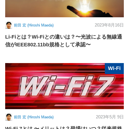
2023年8月16日
前田 宏 (Hiroshi Maeda)
Li-Fiとは？Wi-Fiとの違いは？〜光波による無線通
信がIEEE802.11bb規格として承認〜
Wi-Fi
2023年5月 9日
前田 宏 (Hiroshi Maeda)
Wi-Fi 7とは 〜メリットは？登場はいつ？従来規格