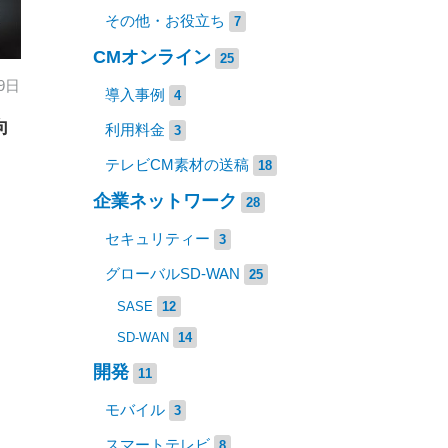
その他・お役立ち
7
CMオンライン
25
 9日
導入事例
4
向
利用料金
3
テレビCM素材の送稿
18
企業ネットワーク
28
セキュリティー
3
グローバルSD-WAN
25
SASE
12
SD-WAN
14
開発
11
モバイル
3
スマートテレビ
8