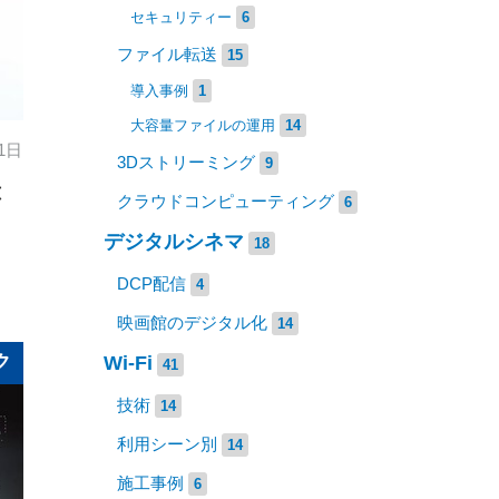
セキュリティー
6
ファイル転送
15
導入事例
1
大容量ファイルの運用
14
1日
3Dストリーミング
9
応
クラウドコンピューティング
6
デジタルシネマ
18
DCP配信
4
映画館のデジタル化
14
ク
Wi-Fi
41
技術
14
利用シーン別
14
施工事例
6