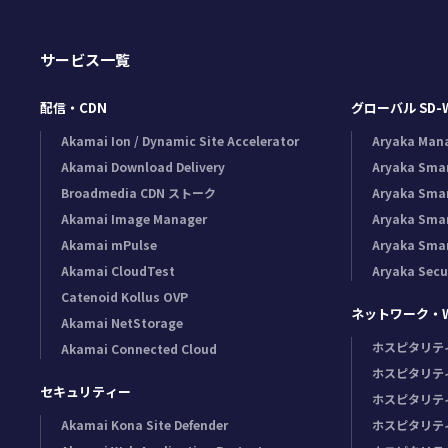
サービス一覧
配信・CDN
グローバル SD-
Akamai Ion / Dynamic Site Accelerator
Aryaka Man
Akamai Download Delivery
Aryaka Sma
Broadmedia CDN ストーク
Aryaka Sma
Akamai Image Manager
Aryaka Sma
Akamai mPulse
Aryaka Sma
Akamai CloudTest
Aryaka Secu
Catenoid Kollus OVP
ネットワーク・Wi
Akamai NetStorage
ホスピタリテ
Akamai Connected Cloud
ホスピタリテ
セキュリティー
ホスピタリテ
Akamai Kona Site Defender
ホスピタリテ