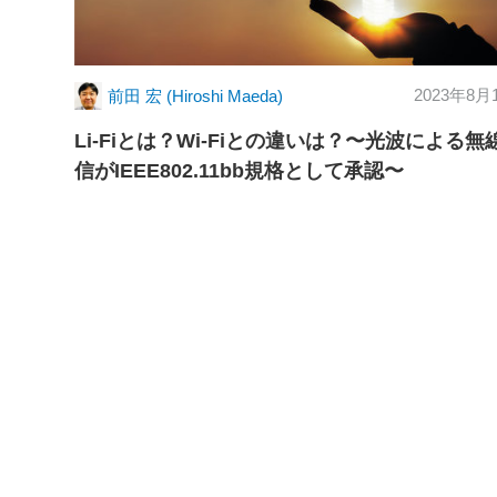
2023年8月
前田 宏 (Hiroshi Maeda)
Li-Fiとは？Wi-Fiとの違いは？〜光波による無
信がIEEE802.11bb規格として承認〜