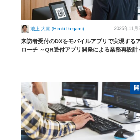
2025年11月
池上 大貴 (Hiroki Ikegami)
来訪者受付のDXをモバイルアプリで実現する
ローチ ～QR受付アプリ開発による業務再設計
開