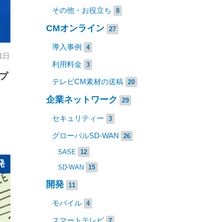
その他・お役立ち
8
CMオンライン
27
導入事例
4
 1日
利用料金
3
チプ
テレビCM素材の送稿
20
企業ネットワーク
29
セキュリティー
3
グローバルSD-WAN
26
SASE
12
発
SD-WAN
15
開発
11
モバイル
4
スマートテレビ
7