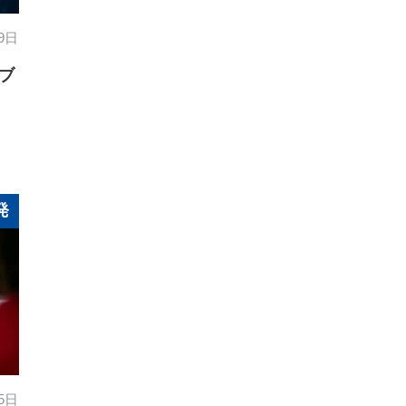
9日
ブ
発
 5日