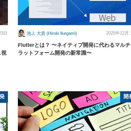
23日
2025年12月
池上 大貴 (Hiroki Ikegami)
Flutterとは？ 〜ネイティブ開発に代わるマル
ス視
ラットフォーム開発の新常識〜
発
開