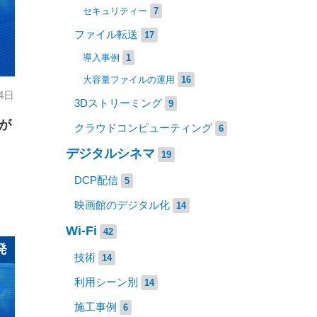
セキュリティー
7
ファイル転送
17
導入事例
1
大容量ファイルの運用
16
4日
3Dストリーミング
9
なが
クラウドコンピューティング
6
デジタルシネマ
19
DCP配信
5
映画館のデジタル化
14
Wi-Fi
42
発
技術
14
利用シーン別
14
施工事例
6