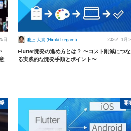
25日
2026年1月1
池上 大貴 (Hiroki Ikegami)
か
Flutter開発の進め方とは？ 〜コスト削減につ
意
る実践的な開発手順とポイント〜
発
開