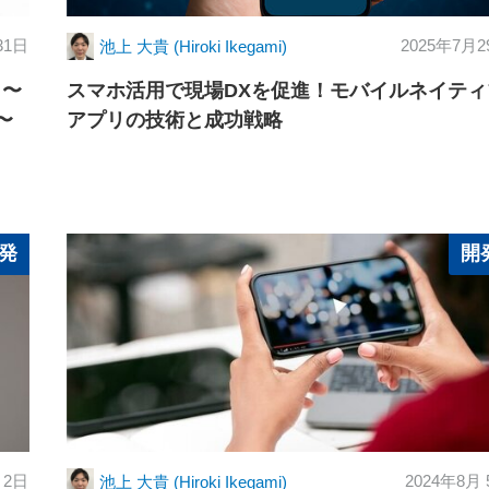
31日
2025年7月2
池上 大貴 (Hiroki Ikegami)
 〜
スマホ活用で現場DXを促進！モバイルネイティ
〜
アプリの技術と成功戦略
発
開
 2日
2024年8月
池上 大貴 (Hiroki Ikegami)