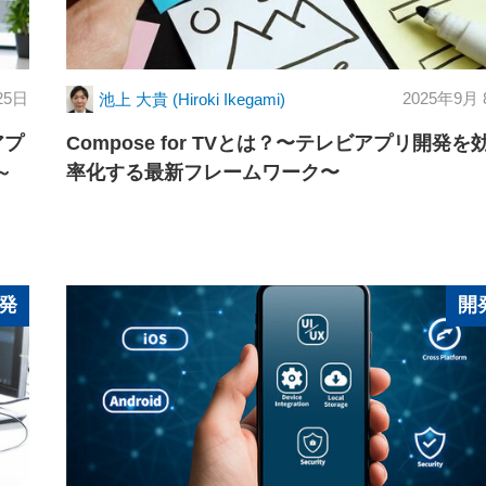
25日
2025年9月
池上 大貴 (Hiroki Ikegami)
アプ
Compose for TVとは？〜テレビアプリ開発を
～
率化する最新フレームワーク〜
発
開