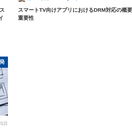
ンス
スマートTV向けアプリにおけるDRM対応の概
イ
重要性
発
21日