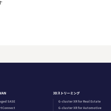
す
WAN
3Dストリーミング
aged SASE
G-cluster XR for Real Estate
rtConnect
G-cluster XR for Automotive