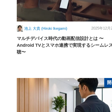
2025年12月
池上 大貴 (Hiroki Ikegami)
マルチデバイス時代の動画配信設計とは 〜
Android TVとスマホ連携で実現するシームレ
聴〜
開