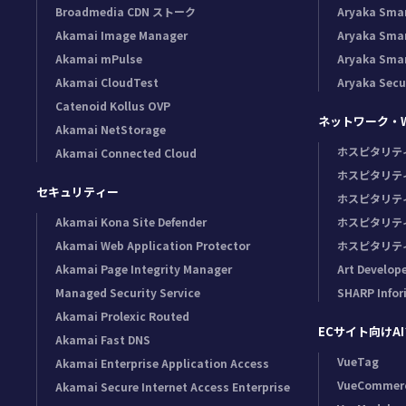
Broadmedia CDN ストーク
Aryaka Sma
Akamai Image Manager
Aryaka Sma
Akamai mPulse
Aryaka Sma
Akamai CloudTest
Aryaka Secu
Catenoid Kollus OVP
ネットワーク・Wi
Akamai NetStorage
ホスピタリテ
Akamai Connected Cloud
ホスピタリテ
セキュリティー
ホスピタリテ
Akamai Kona Site Defender
ホスピタリテ
Akamai Web Application Protector
ホスピタリテ
Akamai Page Integrity Manager
Art Develop
Managed Security Service
SHARP Infor
Akamai Prolexic Routed
ECサイト向けA
Akamai Fast DNS
VueTag
Akamai Enterprise Application Access
VueCommer
Akamai Secure Internet Access Enterprise