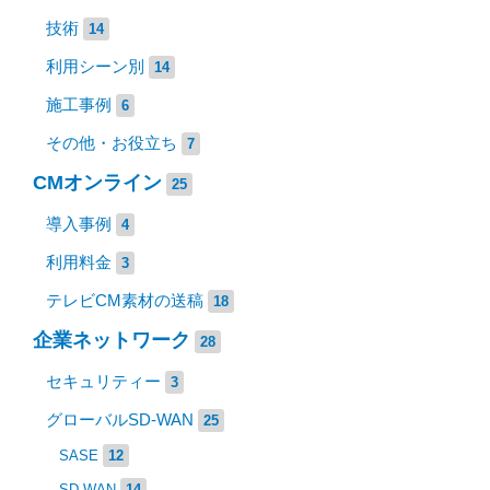
技術
14
利用シーン別
14
施工事例
6
その他・お役立ち
7
CMオンライン
25
導入事例
4
利用料金
3
テレビCM素材の送稿
18
企業ネットワーク
28
セキュリティー
3
グローバルSD-WAN
25
SASE
12
SD-WAN
14