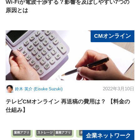
Wi-Fiが電波干渉する？影響を及ぼしやすい7つの
原因とは
CMオンライン
2022年3月10日
鈴木 英介 (Eisuke Suzuki)
テレビCMオンライン 再送稿の費用は？ 【料金の
仕組み】
企業ネットワーク