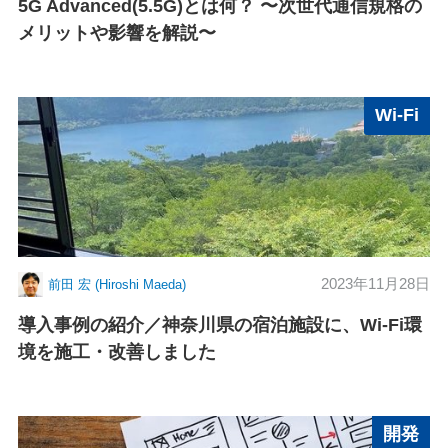
5G Advanced(5.5G)とは何？ 〜次世代通信規格の
メリットや影響を解説〜
Wi-Fi
2023年11月28日
前田 宏 (Hiroshi Maeda)
導入事例の紹介／神奈川県の宿泊施設に、Wi-Fi環
境を施工・改善しました
開発