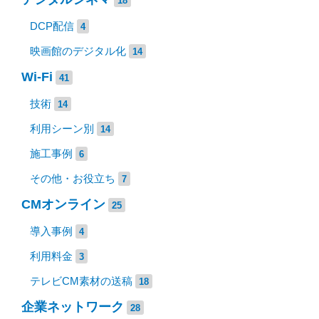
18
DCP配信
4
映画館のデジタル化
14
Wi-Fi
41
技術
14
利用シーン別
14
施工事例
6
その他・お役立ち
7
CMオンライン
25
導入事例
4
利用料金
3
テレビCM素材の送稿
18
企業ネットワーク
28