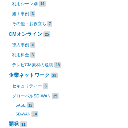
利用シーン別
14
施工事例
6
その他・お役立ち
7
CMオンライン
25
導入事例
4
利用料金
3
テレビCM素材の送稿
18
企業ネットワーク
28
セキュリティー
3
グローバルSD-WAN
25
SASE
12
SD-WAN
14
開発
11