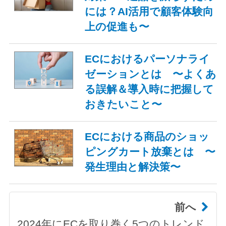
には？AI活用で顧客体験向
上の促進も〜
ECにおけるパーソナライ
ゼーションとは 〜よくあ
る誤解＆導入時に把握して
おきたいこと〜
ECにおける商品のショッ
ピングカート放棄とは 〜
発生理由と解決策〜
前へ
2024年にECを取り巻く5つのトレンド