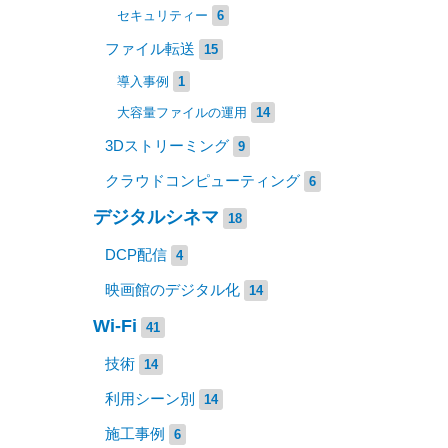
セキュリティー
6
ファイル転送
15
導入事例
1
大容量ファイルの運用
14
3Dストリーミング
9
クラウドコンピューティング
6
デジタルシネマ
18
DCP配信
4
映画館のデジタル化
14
Wi-Fi
41
技術
14
利用シーン別
14
施工事例
6