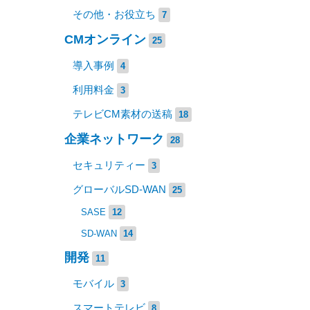
その他・お役立ち
7
CMオンライン
25
導入事例
4
利用料金
3
テレビCM素材の送稿
18
企業ネットワーク
28
セキュリティー
3
グローバルSD-WAN
25
SASE
12
SD-WAN
14
開発
11
モバイル
3
スマートテレビ
8