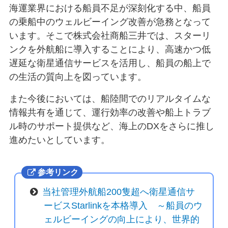
海運業界における船員不足が深刻化する中、船員
の乗船中のウェルビーイング改善が急務となって
います。そこで株式会社商船三井では、スターリ
ンクを外航船に導入することにより、高速かつ低
遅延な衛星通信サービスを活用し、船員の船上で
の生活の質向上を図っています。
また今後においては、船陸間でのリアルタイムな
情報共有を通じて、運行効率の改善や船上トラブ
ル時のサポート提供など、海上のDXをさらに推し
進めたいとしています。
参考リンク
当社管理外航船200隻超へ衛星通信サ
ービスStarlinkを本格導入 ～船員のウ
ェルビーイングの向上により、世界的