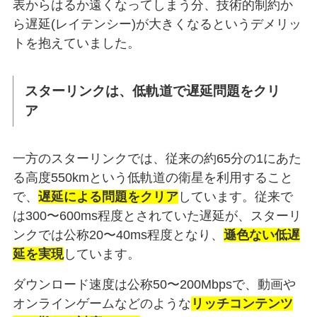
表からはるか遠くなってしまう分、技術的制約か
ら遅延(レイテンシー)が大きくなるというデメリッ
トを抱えていました。
スターリンクは、低軌道で遅延問題をクリ
ア
一方のスターリンクでは、従来の約65分の1にあた
る高度550kmという低軌道の衛星を利用すること
で、
遅延による問題をクリア
しています。従来で
は300〜600ms程度とされていた遅延が、スターリ
ンクでは公称20〜40ms程度となり、
遜色ない低遅
延を実現
しています。
ダウンロード速度は公称50〜200Mbpsで、動画や
オンラインゲームなどのような
リッチコンテンツ