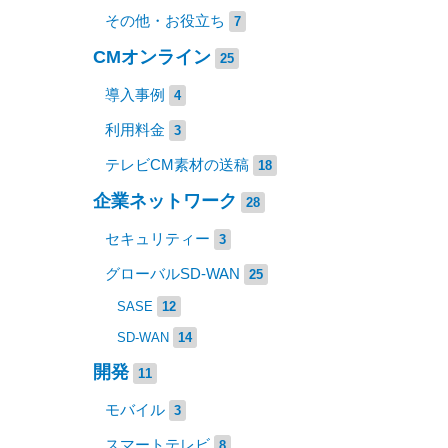
その他・お役立ち
7
CMオンライン
25
導入事例
4
利用料金
3
テレビCM素材の送稿
18
企業ネットワーク
28
セキュリティー
3
グローバルSD-WAN
25
SASE
12
SD-WAN
14
開発
11
モバイル
3
スマートテレビ
8