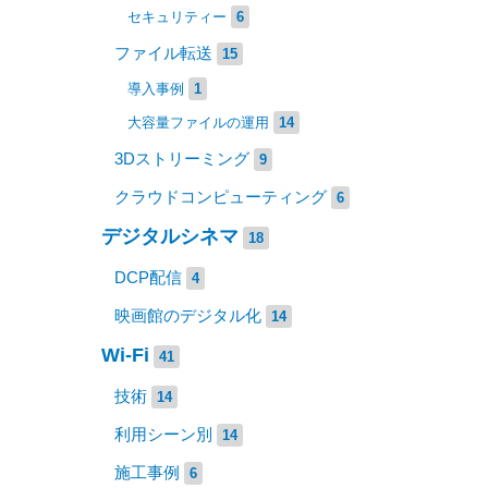
セキュリティー
6
ファイル転送
15
導入事例
1
大容量ファイルの運用
14
3Dストリーミング
9
クラウドコンピューティング
6
デジタルシネマ
18
DCP配信
4
映画館のデジタル化
14
Wi-Fi
41
技術
14
利用シーン別
14
施工事例
6