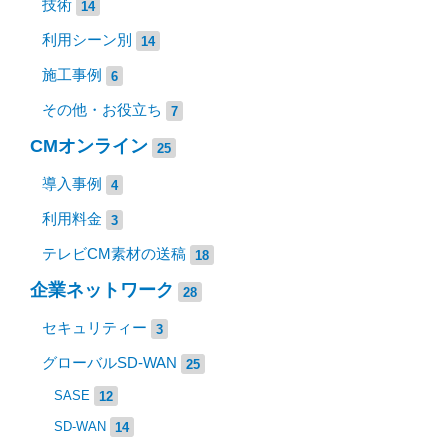
技術
14
利用シーン別
14
施工事例
6
その他・お役立ち
7
CMオンライン
25
導入事例
4
利用料金
3
テレビCM素材の送稿
18
企業ネットワーク
28
セキュリティー
3
グローバルSD-WAN
25
SASE
12
SD-WAN
14