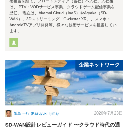
術担当を経て、ブロードメディア（当社）へ入社。入社後
は、IPTV・VODサービス事業、クラウドゲーム配信事業を
歴任。 現在は、Akamai Cloud（IaaS）やAryaka（SD-
WAN）、3Dストリーミング「G-cluster XR」、スマホ・
AndroidTVアプリ開発等、様々な技術サービスを担当してい
ます。
企業ネットワーク
2026年7月23日
飯島 一行 (Kazuyuki Iijima)
SD-WAN設計レビューガイド 〜クラウド時代の通