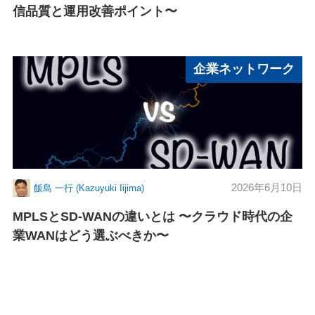
信品質と運用改善ポイント〜
企業ネットワーク
2026年6月10日
飯島 一行 (Kazuyuki Iijima)
MPLSとSD-WANの違いとは 〜クラウド時代の企
業WANはどう選ぶべきか〜