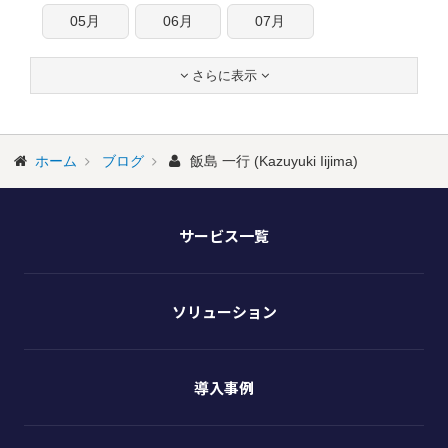
05月
06月
07月
さらに表示


ホーム
ブログ
飯島 一行 (Kazuyuki Iijima)
サービス一覧
ソリューション
導入事例