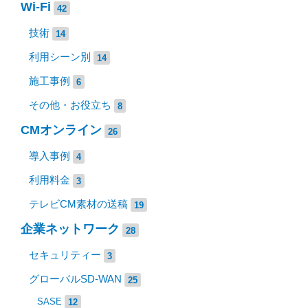
Wi-Fi
42
技術
14
利用シーン別
14
施工事例
6
その他・お役立ち
8
CMオンライン
26
導入事例
4
利用料金
3
テレビCM素材の送稿
19
企業ネットワーク
28
セキュリティー
3
グローバルSD-WAN
25
SASE
12