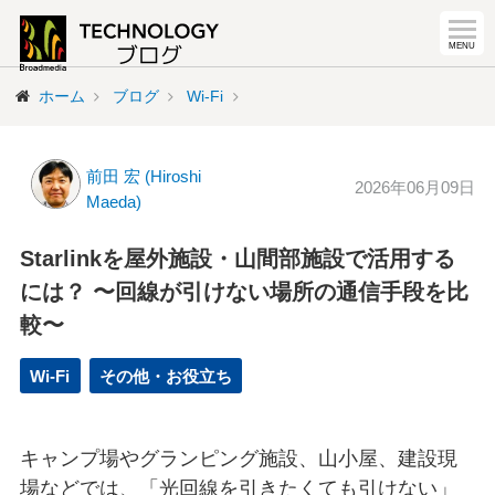
ホーム
ブログ
Wi-Fi
前田 宏 (Hiroshi
2026年06月09日
Maeda)
Starlinkを屋外施設・山間部施設で活用する
には？ 〜回線が引けない場所の通信手段を比
較〜
Wi-Fi
その他・お役立ち
キャンプ場やグランピング施設、山小屋、建設現
場などでは、「光回線を引きたくても引けない」