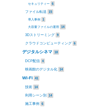
セキュリティー
6
ファイル転送
15
導入事例
1
大容量ファイルの運用
14
3Dストリーミング
9
クラウドコンピューティング
6
デジタルシネマ
18
DCP配信
4
映画館のデジタル化
14
Wi-Fi
41
技術
14
利用シーン別
14
施工事例
6