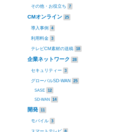
その他・お役立ち
7
CMオンライン
25
導入事例
4
利用料金
3
テレビCM素材の送稿
18
企業ネットワーク
28
セキュリティー
3
グローバルSD-WAN
25
SASE
12
SD-WAN
14
開発
11
モバイル
3
スマートテレビ
8